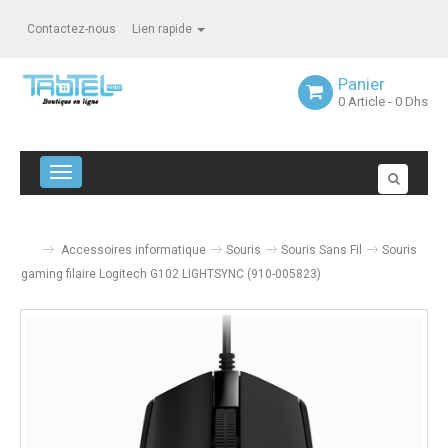
Contactez-nous
Lien rapide
Panier
0
Article
- 0 Dhs
Navigation bascule
Accessoires informatique
Souris
Souris Sans Fil
Souris
gaming filaire Logitech G102 LIGHTSYNC (910-005823)