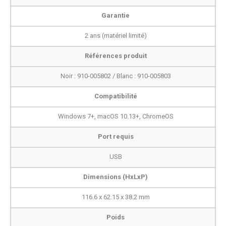
Garantie
2 ans (matériel limité)
Références produit
Noir : 910-005802 / Blanc : 910-005803
Compatibilité
Windows 7+, macOS 10.13+, ChromeOS
Port requis
USB
Dimensions (HxLxP)
116.6 x 62.15 x 38.2 mm
Poids