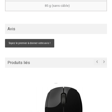
85 g (sans câble)
Avis
Soyez le premier à donner votre avis !
‹
›
Produits liés
```