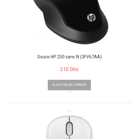
Souris HP 250 sans fil (3FV67AA)
210 Dhs
AJOUTER AU PANIER
```
```