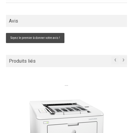
Avis
Soyez le premier à donner votre avis !
‹
›
Produits liés
```