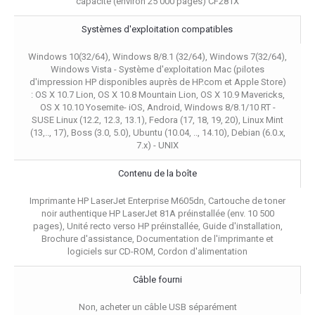
capacité (environ 25 000 pages) CF281X
Systèmes d'exploitation compatibles
Windows 10(32/64), Windows 8/8.1 (32/64), Windows 7(32/64),
Windows Vista - Système d'exploitation Mac (pilotes
d'impression HP disponibles auprès de HP.com et Apple Store)
: OS X 10.7 Lion, OS X 10.8 Mountain Lion, OS X 10.9 Mavericks,
OS X 10.10 Yosemite- iOS, Android, Windows 8/8.1/10 RT -
SUSE Linux (12.2, 12.3, 13.1), Fedora (17, 18, 19, 20), Linux Mint
(13,.., 17), Boss (3.0, 5.0), Ubuntu (10.04, .., 14.10), Debian (6.0.x,
7.x) - UNIX
Contenu de la boîte
Imprimante HP LaserJet Enterprise M605dn, Cartouche de toner
noir authentique HP LaserJet 81A préinstallée (env. 10 500
pages), Unité recto verso HP préinstallée, Guide d'installation,
Brochure d'assistance, Documentation de l'imprimante et
logiciels sur CD-ROM, Cordon d'alimentation
Câble fourni
Non, acheter un câble USB séparément