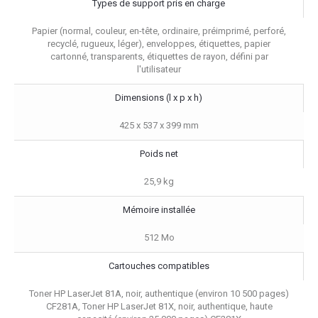
Types de support pris en charge
Papier (normal, couleur, en-tête, ordinaire, préimprimé, perforé,
recyclé, rugueux, léger), enveloppes, étiquettes, papier
cartonné, transparents, étiquettes de rayon, défini par
l'utilisateur
Dimensions (l x p x h)
425 x 537 x 399 mm
Poids net
25,9 kg
Mémoire installée
512 Mo
Cartouches compatibles
Toner HP LaserJet 81A, noir, authentique (environ 10 500 pages)
CF281A, Toner HP LaserJet 81X, noir, authentique, haute