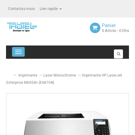
Contactez-nous
Lien rapide
Panier
0
Article
- 0 Dhs
Navigation bascule
Imprimante
Laser Monochrome
Imprimante HP LaserJet
Enterprise M605dn (E6B70A)