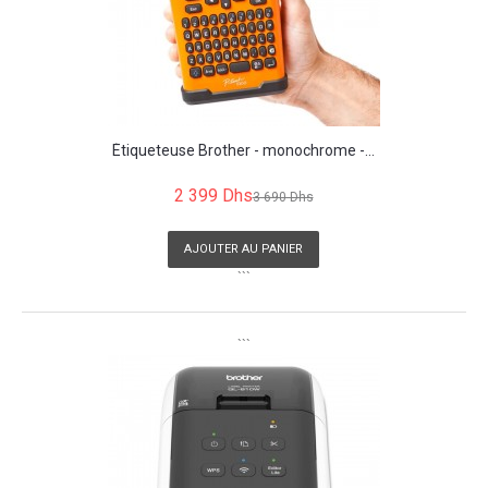
Étiqueteuse Brother - monochrome -...
2 399 Dhs
3 690 Dhs
AJOUTER AU PANIER
```
```