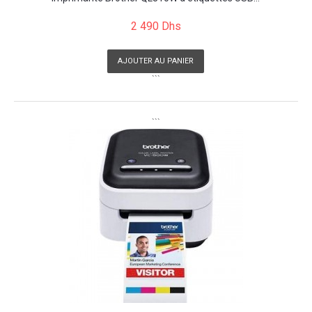
2 490 Dhs
AJOUTER AU PANIER
```
```