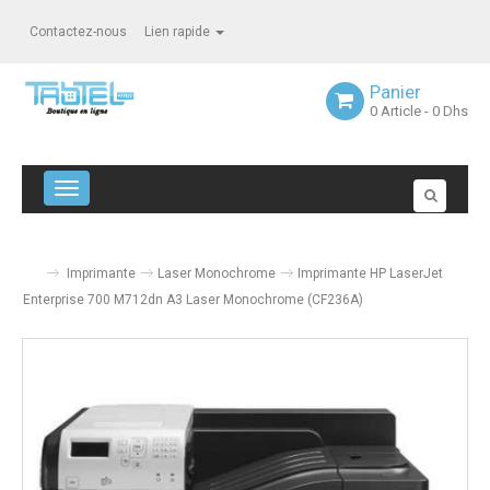
Contactez-nous
Lien rapide
Panier
0
Article
- 0 Dhs
Navigation bascule
Imprimante
Laser Monochrome
Imprimante HP LaserJet
Enterprise 700 M712dn A3 Laser Monochrome (CF236A)