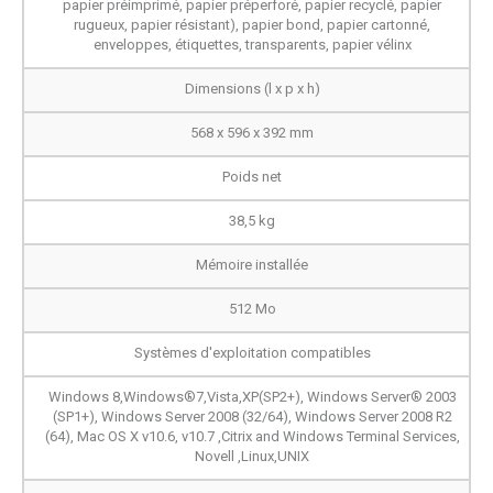
papier préimprimé, papier préperforé, papier recyclé, papier
rugueux, papier résistant), papier bond, papier cartonné,
enveloppes, étiquettes, transparents, papier vélinx
Dimensions (l x p x h)
568 x 596 x 392 mm
Poids net
38,5 kg
Mémoire installée
512 Mo
Systèmes d'exploitation compatibles
Windows 8,Windows®7,Vista,XP(SP2+), Windows Server® 2003
(SP1+), Windows Server 2008 (32/64), Windows Server 2008 R2
(64), Mac OS X v10.6, v10.7 ,Citrix and Windows Terminal Services,
Novell ,Linux,UNIX