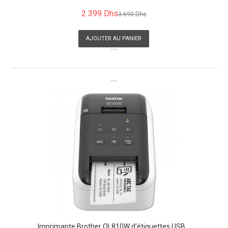
2 399 Dhs
3 690 Dhs
AJOUTER AU PANIER
```
```
Imprimante Brother QL810W d'étiquettes USB...