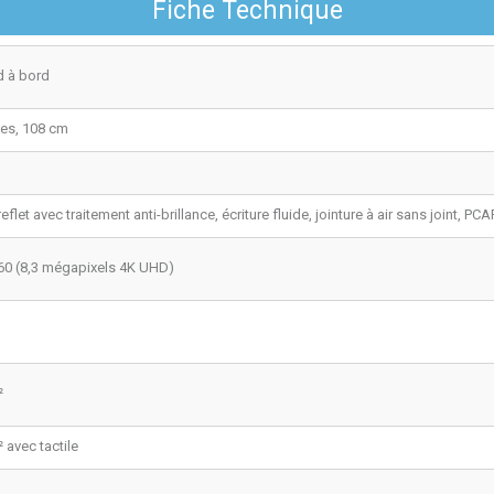
Fiche Technique
d à bord
es, 108 cm
reflet avec traitement anti-brillance, écriture fluide, jointure à air sans joint, 
60 (8,3 mégapixels 4K UHD)
²
 avec tactile