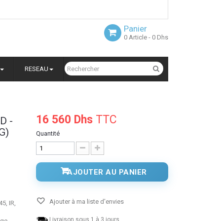
Panier
0
Article
- 0 Dhs
RESEAU
16 560 Dhs
TTC
D -
G)
Quantité
AJOUTER AU PANIER
Ajouter à ma liste d'envies
5, IR,
Livraison sous 1 à 3 jours.
age,