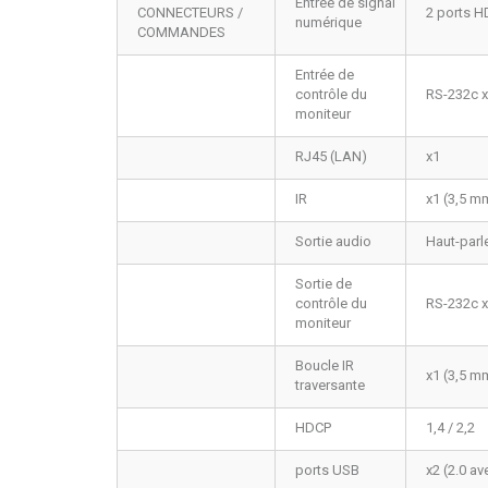
Entrée de signal
CONNECTEURS /
2 ports HD
numérique
COMMANDES
Entrée de
contrôle du
RS-232c 
moniteur
RJ45 (LAN)
x1
IR
x1 (3,5 m
Sortie audio
Haut-parl
Sortie de
contrôle du
RS-232c 
moniteur
Boucle IR
x1 (3,5 m
traversante
HDCP
1,4 / 2,2
ports USB
x2 (2.0 a