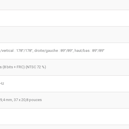
/vertical : 178°/178°, droite/gauche : 89°/89
°
, haut/bas : 89°/89°
/s (8 bits + FRC) (NTSC 72 %)
kHz
29,4 mm, 37 x 20,8 pouces