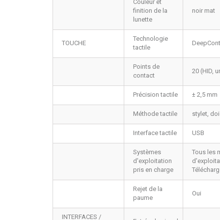
Couleur et
finition de la
noir mat
lunette
Technologie
TOUCHE
DeepCont
tactile
Points de
20 (HID, 
contact
Précision tactile
± 2,5 mm
Méthode tactile
stylet, do
Interface tactile
USB
Systèmes
Tous les 
d'exploitation
d'exploita
pris en charge
Téléchar
Rejet de la
Oui
paume
INTERFACES /