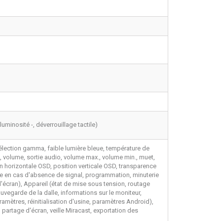
uminosité -, déverrouillage tactile)
, sélection gamma, faible lumière bleue, température de
s, volume, sortie audio, volume max., volume min., muet,
on horizontale OSD, position verticale OSD, transparence
age en cas d'absence de signal, programmation, minuterie
l'écran), Appareil (état de mise sous tension, routage
vegarde de la dalle, informations sur le moniteur,
aramètres, réinitialisation d'usine, paramètres Android),
partage d'écran, veille Miracast, exportation des