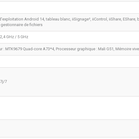
'exploitation Android 14, tableau blanc, iiSignage², iiControl, iiShare, EShare
 gestionnaire de fichiers
 2,4 GHz / 5 GHz
r : MTK9679 Quad-core A73*4, Processeur graphique : Mali G51, Mémoire vive :
7j/7