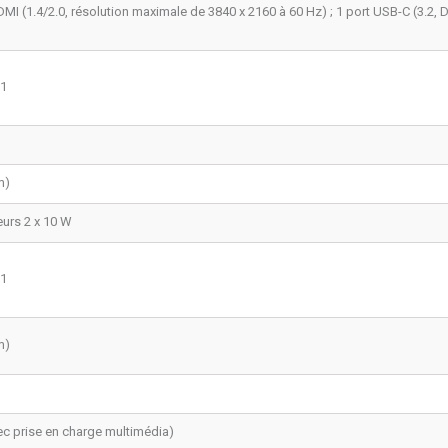
MI (1.4/2.0, résolution maximale de 3840 x 2160 à 60 Hz) ; 1 port USB-C (3.2, 
x1
m)
eurs 2 x 10 W
x1
m)
vec prise en charge multimédia)