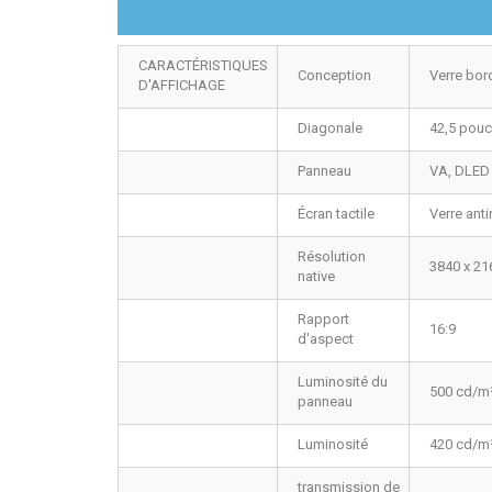
CARACTÉRISTIQUES
Conception
Verre bor
D'AFFICHAGE
Diagonale
42,5 pouc
Panneau
VA, DLED
Écran tactile
Verre anti
Résolution
3840 x 21
native
Rapport
16:9
d'aspect
Luminosité du
500 cd/m
panneau
Luminosité
420 cd/m²
transmission de