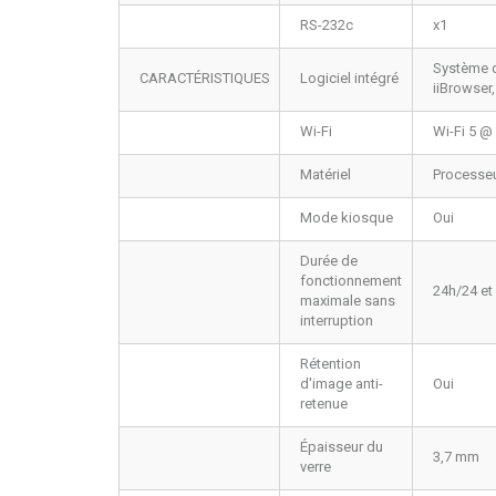
RS-232c
x1
Système d
CARACTÉRISTIQUES
Logiciel intégré
iiBrowser,
Wi-Fi
Wi-Fi 5 @
Matériel
Processeu
Mode kiosque
Oui
Durée de
fonctionnement
24h/24 et 
maximale sans
interruption
Rétention
d'image anti-
Oui
retenue
Épaisseur du
3,7 mm
verre