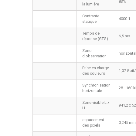
83%
la lumière
Contraste
4000:1
statique
Temps de
6,5 ms
réponse (GTG)
Zone
horizontal
d'observation
Prise en charge
1,07 Gbit
des couleurs
Synchronisation
28 - 160 
horizontale
Zone visible L x
941,2 x 5
H
espacement
0,245 mm
des pixels