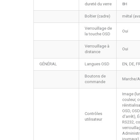
dureté du verre
8H
Boîtier (cadre)
métal (av
Verrouillage de
Oui
la touche OSD
Verrouillage à
Oui
distance
GÉNÉRAL
Langues OSD
EN, DE, FR
Boutons de
Marche/Arr
commande
Image (lum
couleur, c
réinitial
OSD, OSD 
Contrôles
d'arrêt), 
utilisateur
RS232, co
verrouilla
Administr
journaux)