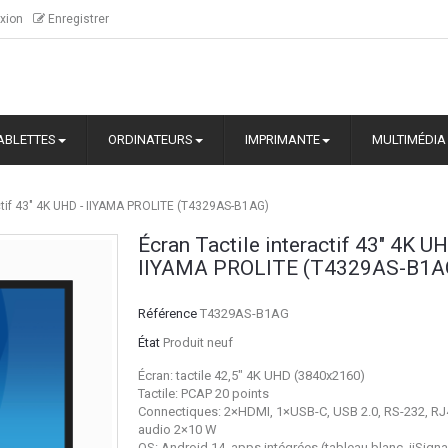
xion
Enregistrer
ABLETTES
ORDINATEURS
IMPRIMANTE
MULTIMÉDIA
actif 43" 4K UHD - IIYAMA PROLITE (T4329AS-B1AG)
Écran Tactile interactif 43" 4K UH
IIYAMA PROLITE (T4329AS-B1A
Référence
T4329AS-B1AG
État
Produit neuf
Écran: tactile 42,5" 4K UHD (3840x2160)
Tactile: PCAP 20 points
Connectiques: 2×HDMI, 1×USB-C, USB 2.0, RS-232, RJ4
audio 2×10 W
OS: Android 14, apps intégrées (tableau blanc, iiSign