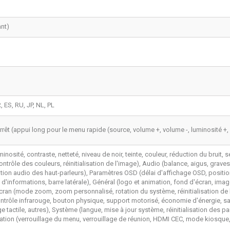
ant)
, ES, RU, JP, NL, PL
êt (appui long pour le menu rapide (source, volume +, volume -, luminosité +, l
inosité, contraste, netteté, niveau de noir, teinte, couleur, réduction du bruit
ontrôle des couleurs, réinitialisation de l'image), Audio (balance, aigus, grave
isation audio des haut-parleurs), Paramètres OSD (délai d'affichage OSD, positi
d'informations, barre latérale), Général (logo et animation, fond d'écran, im
Écran (mode zoom, zoom personnalisé, rotation du système, réinitialisation de 
ntrôle infrarouge, bouton physique, support motorisé, économie d'énergie, sau
ge tactile, autres), Système (langue, mise à jour système, réinitialisation des p
ation (verrouillage du menu, verrouillage de réunion, HDMI CEC, mode kiosque, 