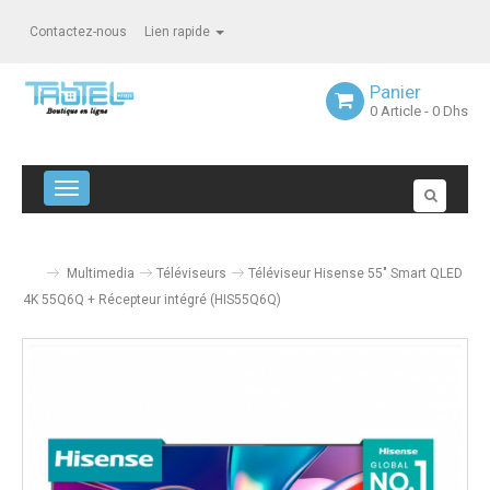
Contactez-nous
Lien rapide
Panier
0
Article
- 0 Dhs
Navigation bascule
Multimedia
Téléviseurs
Téléviseur Hisense 55" Smart QLED
4K 55Q6Q + Récepteur intégré (HIS55Q6Q)