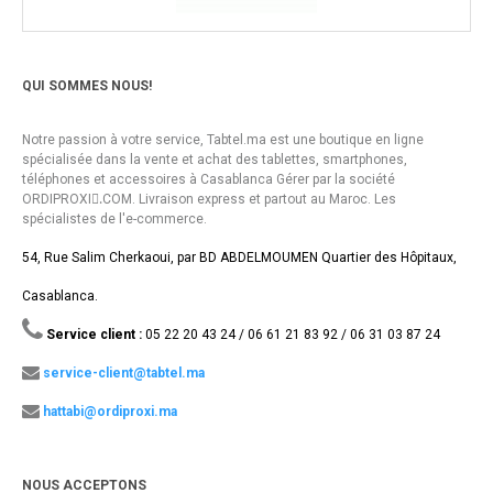
QUI SOMMES NOUS!
Notre passion à votre service, Tabtel.ma est une boutique en ligne
spécialisée dans la vente et achat des tablettes, smartphones,
téléphones et accessoires à Casablanca Gérer par la société
ORDIPROXI.ِCOM. Livraison express et partout au Maroc. Les
spécialistes de l'e-commerce.
54, Rue Salim Cherkaoui, par BD ABDELMOUMEN Quartier des Hôpitaux,
Casablanca.
Service client :
05 22 20 43 24 / 06 61 21 83 92 / 06 31 03 87 24
service-client@tabtel.ma
hattabi@ordiproxi.ma
NOUS ACCEPTONS