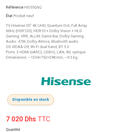
Référence
HIS55Q6Q
État
Produit neuf
TV
Hisense
55" 4K UHD, Quantum Dot, Full Array
60Hz (HSR120), HDR10 + Dolby Vision + HLG
Gaming: VRR, ALLM, Game Bar, Dolby Gaming
Audio: 47W, Dolby Atmos, Bluetooth audio
OS VIDAA U9, Wi-Fi dual band, BT 5.3
Ports: 3 HDMI (eARC), USB×2, LAN, AV, optique
Dimensions: ~1234×752×298 mm, ~9.5 kg
Disponible en stock
7 020 Dhs
TTC
Quantité