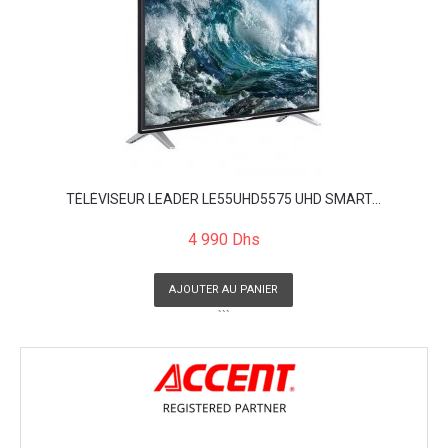
TÉLÉVISEUR LEADER LE55UHD5575 UHD SMART...
4 990 Dhs
AJOUTER AU PANIER
```