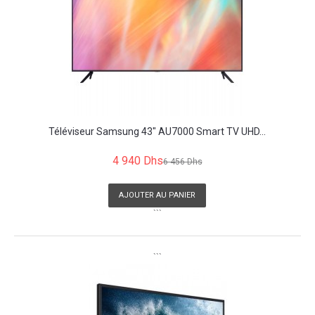
Téléviseur Samsung 43" AU7000 Smart TV UHD...
4 940 Dhs
6 456 Dhs
AJOUTER AU PANIER
```
```