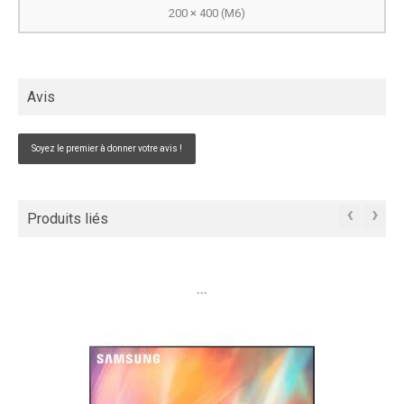
200 × 400 (M6)
Avis
Soyez le premier à donner votre avis !
‹
›
Produits liés
```