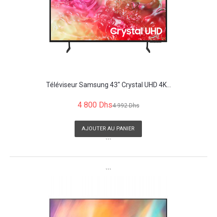
Téléviseur Samsung 43" Crystal UHD 4K...
4 800 Dhs
4 992 Dhs
AJOUTER AU PANIER
```
```