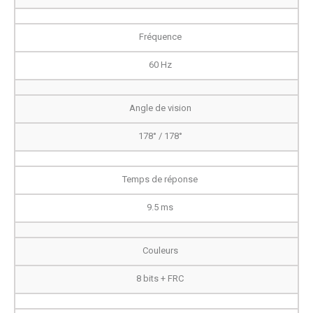
Fréquence
60 Hz
Angle de vision
178° / 178°
Temps de réponse
9.5 ms
Couleurs
8 bits + FRC