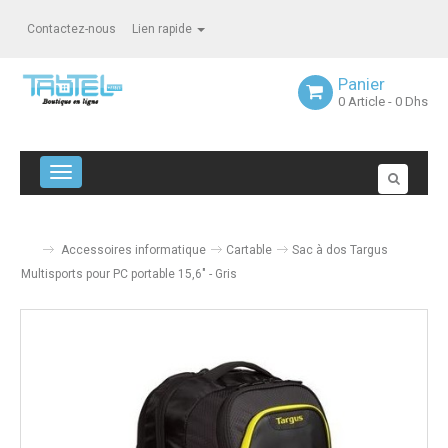
Contactez-nous
Lien rapide
Panier
0
Article
- 0 Dhs
Navigation bascule
Accessoires informatique
Cartable
Sac à dos Targus
Multisports pour PC portable 15,6" - Gris