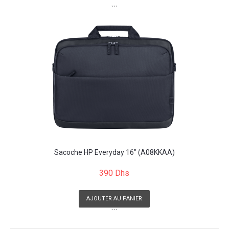
```
Sacoche HP Everyday 16" (A08KKAA)
390 Dhs
AJOUTER AU PANIER
```