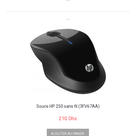
```
```
Souris HP 250 sans fil (3FV67AA)
210 Dhs
AJOUTER AU PANIER