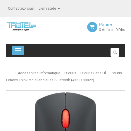
Contactez-nous
Lien rapide
Panier
0
Article
- 0 Dhs
Navigation bascule
Accessoires informatique
Souris
Souris Sans Fil
Souris
Lenovo ThinkPad silencieuse Bluetooth (4Y50X88822)