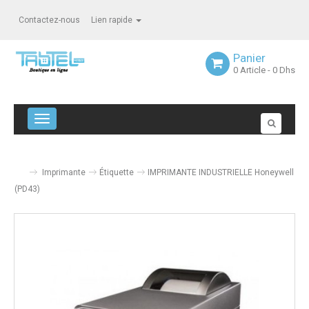
Contactez-nous
Lien rapide
Panier
0
Article
- 0 Dhs
Navigation bascule
Imprimante
Étiquette
IMPRIMANTE INDUSTRIELLE Honeywell
(PD43)