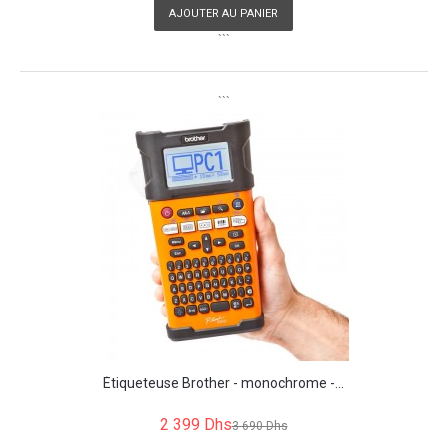
AJOUTER AU PANIER
```
```
Étiqueteuse Brother - monochrome -...
2 399 Dhs
3 690 Dhs