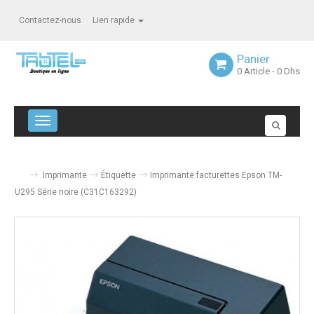
Contactez-nous
Lien rapide
Panier
0
Article
- 0 Dhs
Navigation bascule
Imprimante
Étiquette
Imprimante facturettes Epson TM-
U295 Série noire (C31C163292)