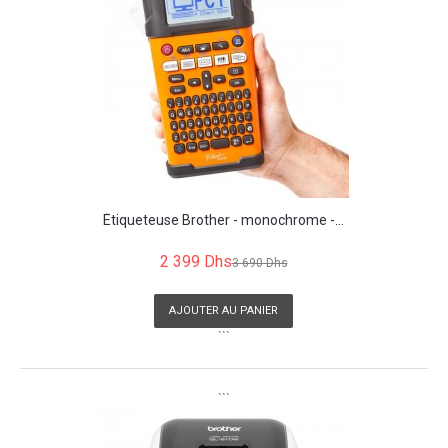
Étiqueteuse Brother - monochrome -...
2 399 Dhs
3 690 Dhs
AJOUTER AU PANIER
```
```