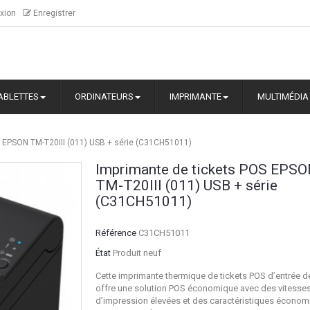
xion
Enregistrer
ABLETTES
ORDINATEURS
IMPRIMANTE
MULTIMÉDIA
S EPSON TM-T20III (011) USB + série (C31CH51011)
Imprimante de tickets POS EPS
TM-T20III (011) USB + série
(C31CH51011)
Référence
C31CH51011
État
Produit neuf
Cette imprimante thermique de tickets POS d’entrée
offre une solution POS économique avec des vitesse
d’impression élevées et des caractéristiques économ